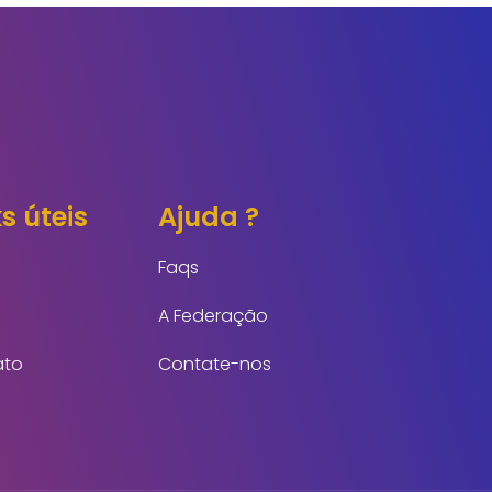
s úteis
Ajuda ?
Faqs
A Federação
ato
Contate-nos