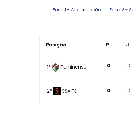
Fase 1 - Classificação
Fase 2 - Se
Posição
P
J
0
0
1º
Fluminense
0
0
2º
SSA FC