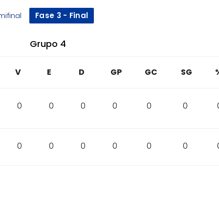
mifinal
Fase 3 - Final
Grupo 4
V
E
D
GP
GC
SG
0
0
0
0
0
0
0
0
0
0
0
0