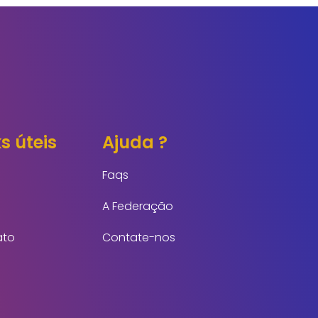
s úteis
Ajuda ?
Faqs
A Federação
ato
Contate-nos