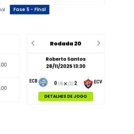
nal
Fase 5 - Final
Rodada 20
Previous
Next
Roberto Santos
.00
28/11/2025 13:30
ECB
ECV
0
2
(4)
(2)
.00
DETALHES DE JOGO