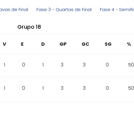
avas de Final
Fase 3 - Quartas de Final
Fase 4 - Semifi
Grupo 18
V
E
D
GP
GC
SG
%
1
0
1
3
3
0
50
1
0
1
3
3
0
50