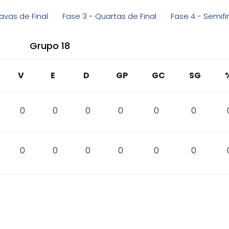
avas de Final
Fase 3 - Quartas de Final
Fase 4 - Semifi
Grupo 18
V
E
D
GP
GC
SG
0
0
0
0
0
0
0
0
0
0
0
0