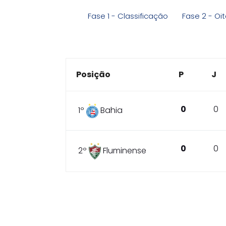
Fase 1 - Classificação
Fase 2 - Oit
Posição
P
J
0
0
1º
Bahia
0
0
2º
Fluminense