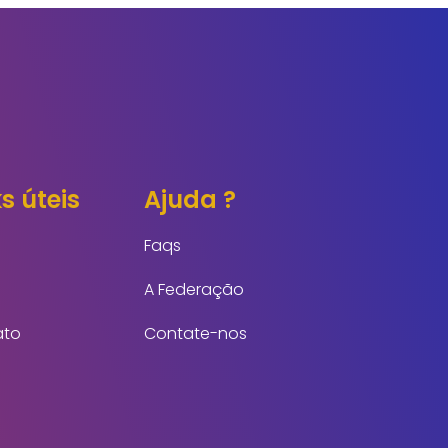
s úteis
Ajuda ?
Faqs
A Federação
ato
Contate-nos