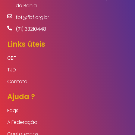
da Bahia
fbf@fbf.org.br
(71) 33210448
Links úteis
CBF
TJD
Contato
Ajuda ?
Faqs
A Federação
Contate-nos