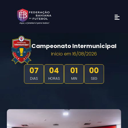
Campeonato Intermunicipal
Início em 16/08/2026
07
04
00
59
DIAS
HORAS
MIN
SEG