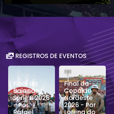
REGISTROS DE EVENTOS
Assembleia
Final da
Geral
Copa do
Eleitoral
Nordeste
(Março de
2026 - Por
2026) - Por
Lorena do
Rodrigo