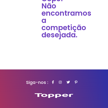
Não
encontramos
a
competição
desejada.
Siga-nos :