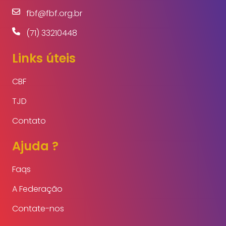
fbf@fbf.org.br
(71) 33210448
Links úteis
CBF
TJD
Contato
Ajuda ?
Faqs
A Federação
Contate-nos