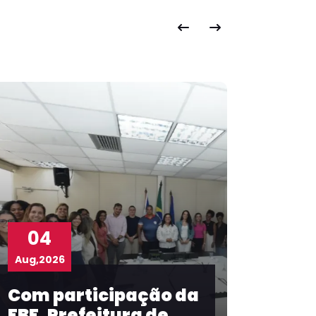
03
Aug,2026
da
Taíse Galvão
representa FBF em