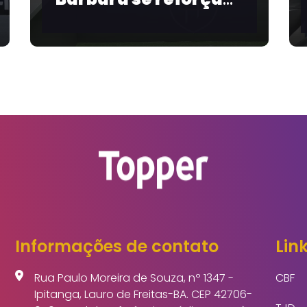
Salvador realiza
al 2026
bate-papo sobre
futebol feminino e 
Copa de 2027
Informações de contato
Link
Rua Paulo Moreira de Souza, nº 1347 -
CBF
Ipitanga, Lauro de Freitas-BA. CEP 42706-