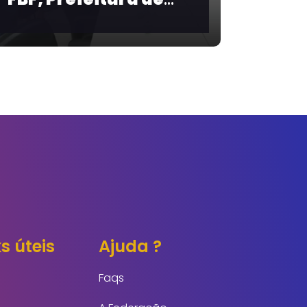
Cerimônia de
Mobilização
a
Nacional pelo Pacto
Brasil contra o
Feminicídio
s úteis
Ajuda ?
Faqs