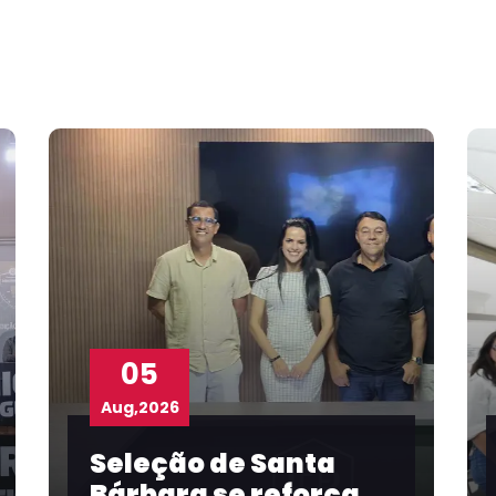
04
Aug,2026
anta
Com participação 
força
FBF, Prefeitura de