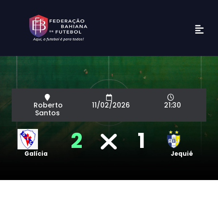
Roberto
11/02/2026
21:30
Santos
2
1
Galícia
Jequié