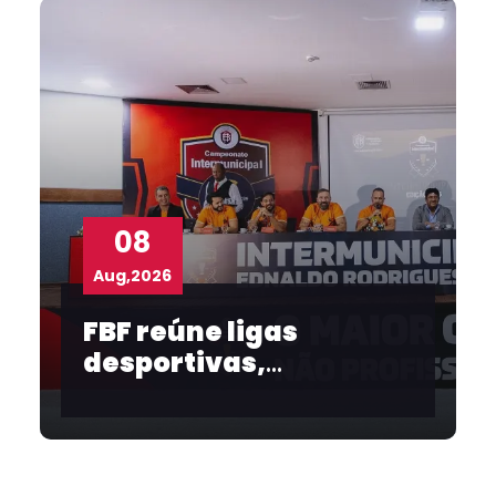
08
Aug,2026
FBF reúne ligas
desportivas,
convidados e
imprensa no
lançamento do
Intermunicipal 2026