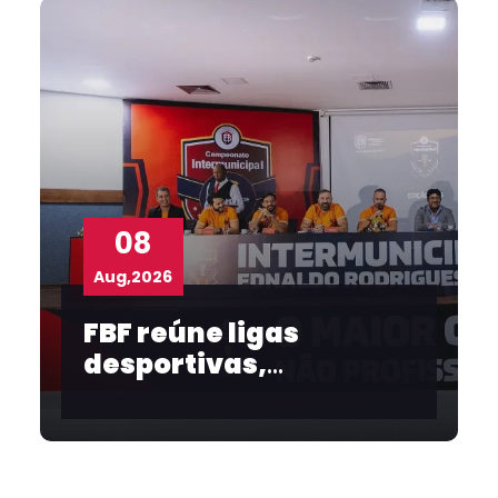
08
Aug,2026
FBF reúne ligas
desportivas,
convidados e
imprensa no
lançamento do
Intermunicipal 2026