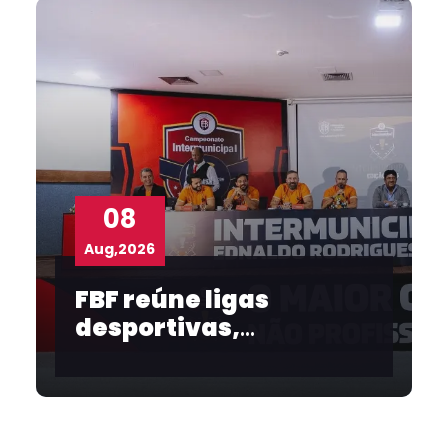
08
Aug,2026
FBF reúne ligas
desportivas,
convidados e
imprensa no
lançamento do
Intermunicipal 2026