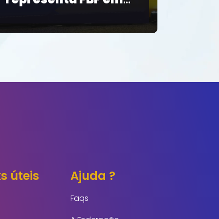
da Série B
s úteis
Ajuda ?
Faqs