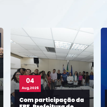
03
Aug,2026
o da
Taíse Galvão
e
representa FBF em