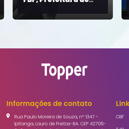
Cerimônia de
Mobilização
e a
Nacional pelo Pacto
Brasil contra o
Feminicídio
Informações de contato
Link
Rua Paulo Moreira de Souza, nº 1347 -
CBF
Ipitanga, Lauro de Freitas-BA. CEP 42706-