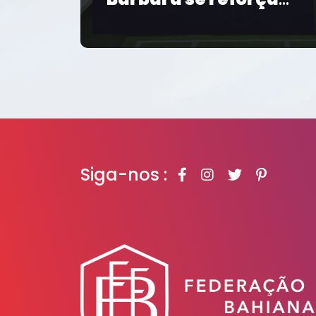
Salvador realiza
pal 2026
bate-papo sobre
futebol feminino 
Copa de 2027
Siga-nos :