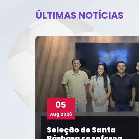
ÚLTIMAS NOTÍCIAS
04
Aug,2026
Santa
Com participaçã
reforça
FBF, Prefeitura d