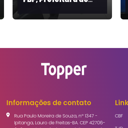
za
Cerimônia de
re
Mobilização
o e a
Nacional pelo Pacto
Brasil contra o
Feminicídio
Informações de contato
Link
Rua Paulo Moreira de Souza, nº 1347 -
CBF
Ipitanga, Lauro de Freitas-BA. CEP 42706-