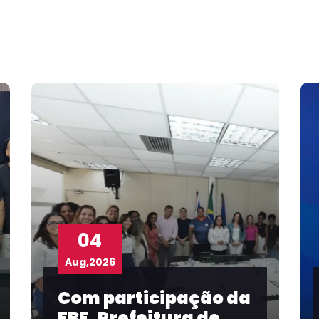
03
Aug,2026
ção da
Taíse Galvão
 de
representa FBF em