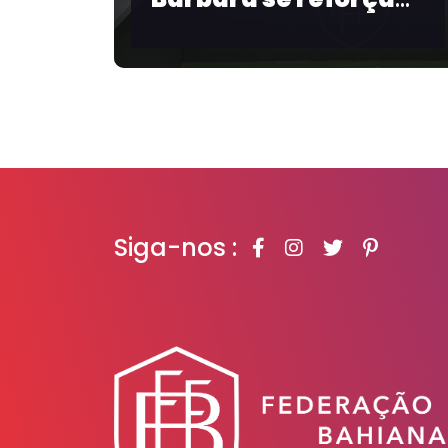
Salvador reali
cipal 2026
bate-papo sob
futebol feminin
Copa de 2027
Siga-nos :