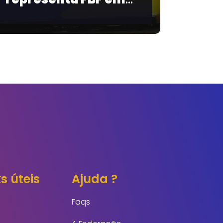
da Série B
s úteis
Ajuda ?
Faqs