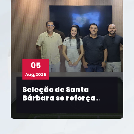
05
Aug,2026
Aug
Seleção de Santa
Co
Bárbara se reforça
FBF
para o Intermunicipal
Sal
2026
pap
fem
20