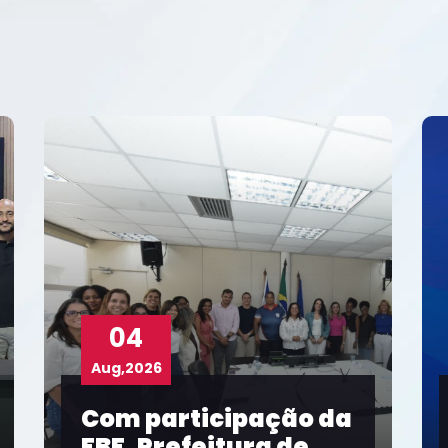
03
Aug,2026
Taíse Galvão
representa FBF em