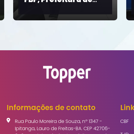
Cerimônia de
Mobilização
Nacional pelo Pacto
Brasil contra o
Feminicídio
Informações de contato
Link
Rua Paulo Moreira de Souza, nº 1347 -
CBF
Ipitanga, Lauro de Freitas-BA. CEP 42706-