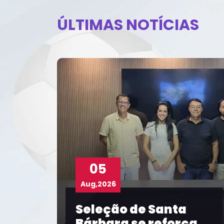
ÚLTIMAS NOTÍCIAS
04
Aug,2026
a
Com participação da
rça
FBF, Prefeitura de