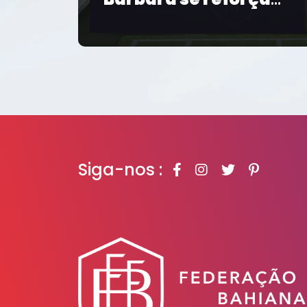
Salvador realiza
2026
bate-papo sobre
futebol feminino e a
Copa de 2027
Siga-nos :