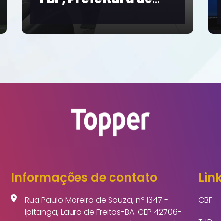
Cerimônia de
Mobilização
 a
Nacional pelo Pacto
Brasil contra o
Feminicídio
Informações de contato
Link
Rua Paulo Moreira de Souza, nº 1347 -
CBF
Ipitanga, Lauro de Freitas-BA. CEP 42706-