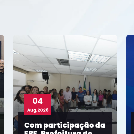
03
Aug,2026
 da
Taíse Galvão
representa FBF em