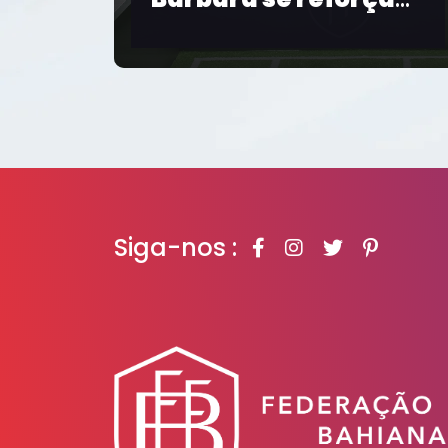
Salvador realiza
al 2026
bate-papo sobre
futebol feminino e
Copa de 2027
Siga-nos :