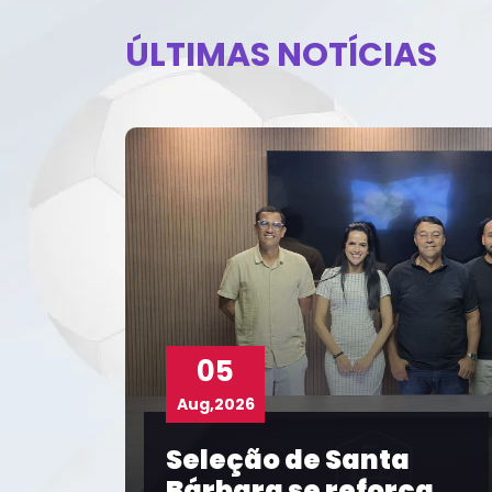
ÚLTIMAS NOTÍCIAS
04
Aug,2026
anta
Com participação
eforça
FBF, Prefeitura de