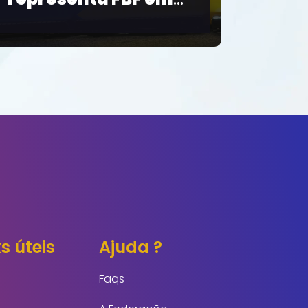
da Série B
s úteis
Ajuda ?
Faqs