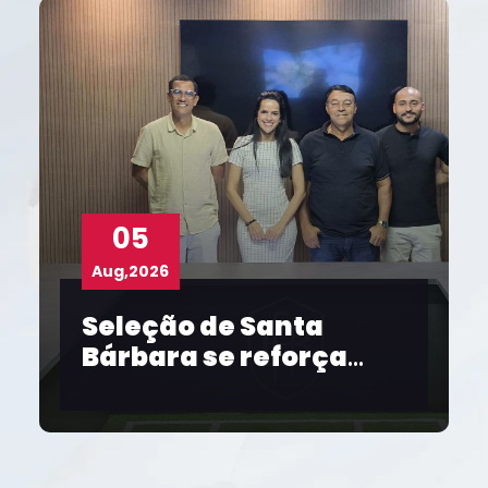
05
Aug,2026
Seleção de Santa
C
Bárbara se reforça
F
para o Intermunicipal
S
2026
p
f
2