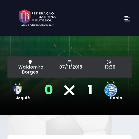
Waldomiro
07/11/2018
13:30
Borges
0
1
Jequié
Bahia