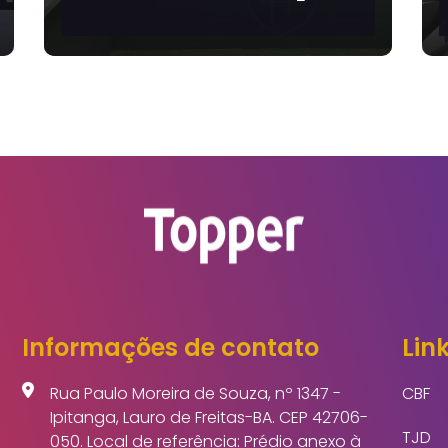
Salvador realiza
al 2026
bate-papo sobre
futebol feminino e
Copa de 2027
Informações de contato
Link
Rua Paulo Moreira de Souza, nº 1347 -
CBF
Ipitanga, Lauro de Freitas-BA. CEP 42706-
TJD
050. Local de referência: Prédio anexo à