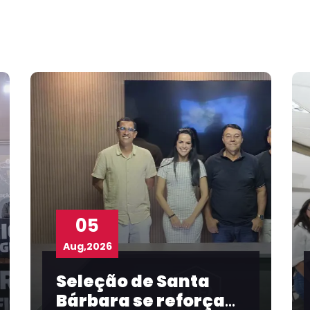
04
Aug,2026
anta
Com participação
eforça
FBF, Prefeitura de