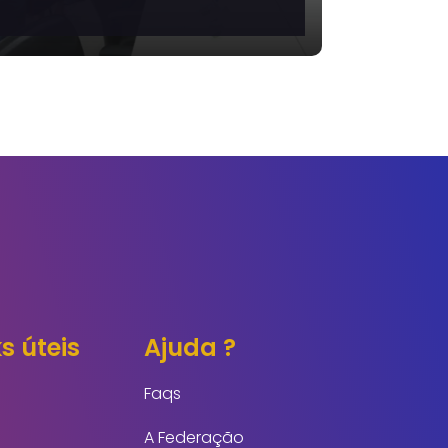
Cerimônia de
Mobilização
 a
Nacional pelo Pacto
Brasil contra o
Feminicídio
s úteis
Ajuda ?
Faqs
A Federação