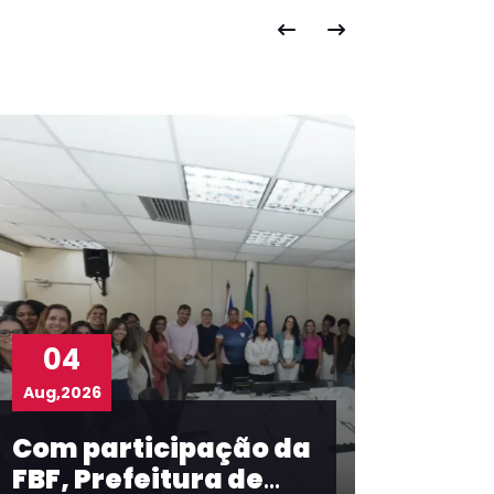
03
Aug,2026
 da
Taíse Galvão
representa FBF em