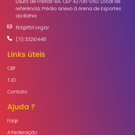
Lauro de Freitas-BA. CEP 42706-050. Local de
referência: Prédio anexo à Arena de Esportes
da Bahia
fbf@fbf.org.br
(71) 33210448
Links úteis
CBF
TJD
Contato
Ajuda ?
Faqs
A Federação