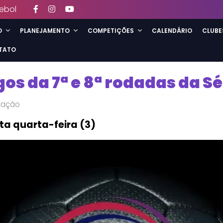
ebol
O
PLANEJAMENTO
COMPETIÇÕES
CALENDÁRIO
CLUBE
TATO
gos da 7ª e 8ª rodadas da Sé
icação
ta quarta-feira (3)