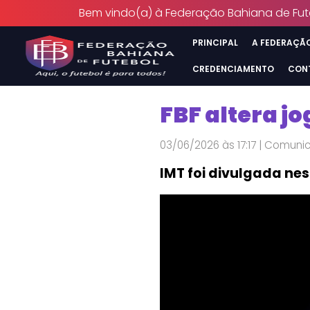
Bem vindo(a) à Federação Bahiana de Fut
PRINCIPAL
A FEDERAÇÃ
CREDENCIAMENTO
CON
FBF altera jo
03/06/2026 às 17:17 | Comun
IMT foi divulgada nes