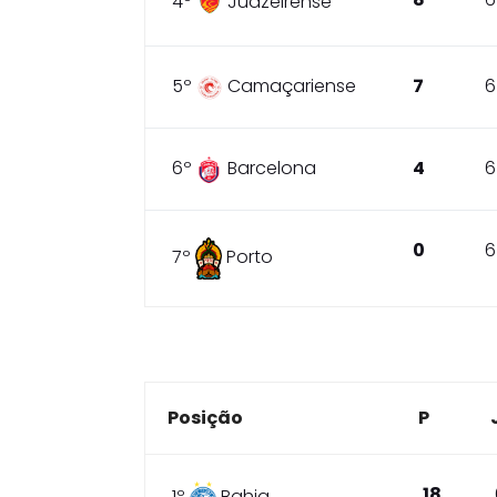
4º
Juazeirense
5º
Camaçariense
7
6
6º
Barcelona
4
6
0
6
7º
Porto
Posição
P
18
1º
Bahia