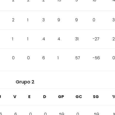
2
1
3
9
9
0
3
1
1
4
4
31
-27
2
0
0
6
1
57
-56
0
Grupo 2
J
V
E
D
GP
GC
SG
6
6
0
0
59
0
59