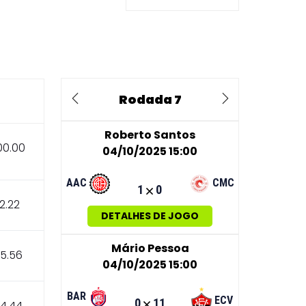
Rodada 7
Previous
Next
Roberto Santos
00.00
04/10/2025 15:00
AAC
CMC
1
0
2.22
DETALHES DE JOGO
Mário Pessoa
5.56
04/10/2025 15:00
BAR
ECV
0
11
4.44