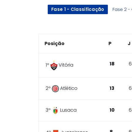
Fase 1 - Classificação
Fase 2 - 
Posição
P
J
18
6
1º
Vitória
2º
Atlético
13
6
3º
Lusaca
10
6
8
6