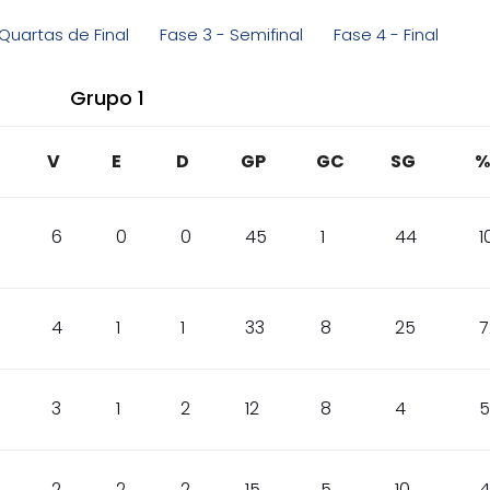
Quartas de Final
Fase 3 - Semifinal
Fase 4 - Final
Grupo 1
V
E
D
GP
GC
SG
%
6
0
0
45
1
44
1
4
1
1
33
8
25
7
3
1
2
12
8
4
5
2
2
2
15
5
10
4