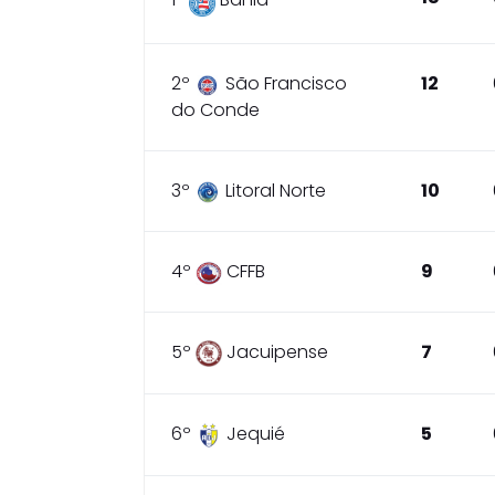
2º
São Francisco
12
do Conde
3º
Litoral Norte
10
4º
CFFB
9
5º
Jacuipense
7
6º
Jequié
5