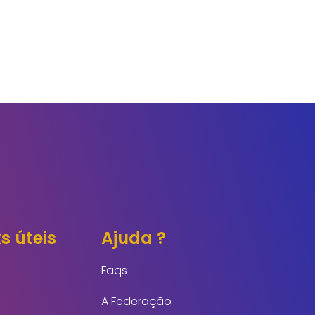
s úteis
Ajuda ?
Faqs
A Federação