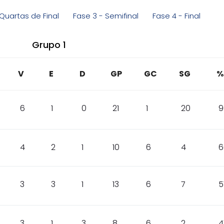
Quartas de Final
Fase 3 - Semifinal
Fase 4 - Final
Grupo 1
V
E
D
GP
GC
SG
%
6
1
0
21
1
20
9
4
2
1
10
6
4
6
3
3
1
13
6
7
5
3
1
3
8
6
2
4