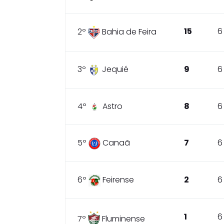
15
6
2º
Bahia de Feira
3º
Jequié
9
6
4º
Astro
8
6
5º
Canaã
7
6
6º
Feirense
2
6
1
6
7º
Fluminense