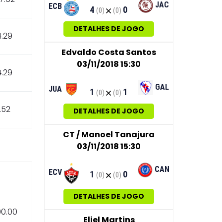
JAC
ECB
4
0
(0)
(0)
DETALHES DE JOGO
4.29
Edvaldo Costa Santos
03/11/2018 15:30
4.29
GAL
JUA
1
1
(0)
(0)
.52
DETALHES DE JOGO
CT / Manoel Tanajura
03/11/2018 15:30
CAN
ECV
1
0
(0)
(0)
DETALHES DE JOGO
00.00
Eliel Martins