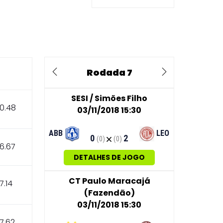
Rodada 7
Previous
Next
SESI / Simões Filho
0.48
03/11/2018 15:30
ABB
LEO
0
2
(0)
(0)
6.67
DETALHES DE JOGO
CT Paulo Maracajá
7.14
(Fazendão)
03/11/2018 15:30
7.62