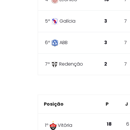
5º
Galícia
3
7
6º
ABB
3
7
7º
Redenção
2
7
Posição
P
J
18
6
1º
Vitória