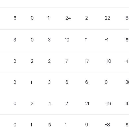
5
0
1
24
2
22
8
3
0
3
10
11
-1
5
2
2
2
7
17
-10
4
2
1
3
6
6
0
3
0
2
4
2
21
-19
11.
0
1
5
1
9
-8
5