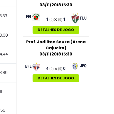
03/11/2018 15:30
3.33
FEI
FLU
1
1
(0)
(0)
DETALHES DE JOGO
0.00
Prof. Jodilton Souza (Arena
Cajueiro)
4.44
03/11/2018 15:30
JEQ
BFE
4
0
(0)
(0)
8.89
DETALHES DE JOGO
11
.56