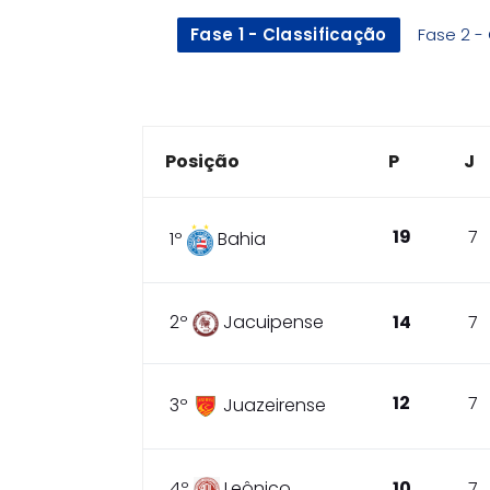
Fase 1 - Classificação
Fase 2 - 
Posição
P
J
19
7
1º
Bahia
2º
Jacuipense
14
7
12
7
3º
Juazeirense
4º
Leônico
10
7