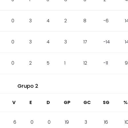
0
3
4
2
8
-6
1
0
3
4
3
17
-14
1
0
2
5
1
12
-11
9
Grupo 2
V
E
D
GP
GC
SG
%
6
0
0
19
3
16
1