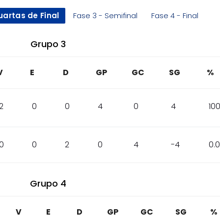
uartas de Final
Fase 3 - Semifinal
Fase 4 - Final
Grupo 3
V
E
D
GP
GC
SG
%
2
0
0
4
0
4
10
0
0
2
0
4
-4
0.
Grupo 4
V
E
D
GP
GC
SG
%