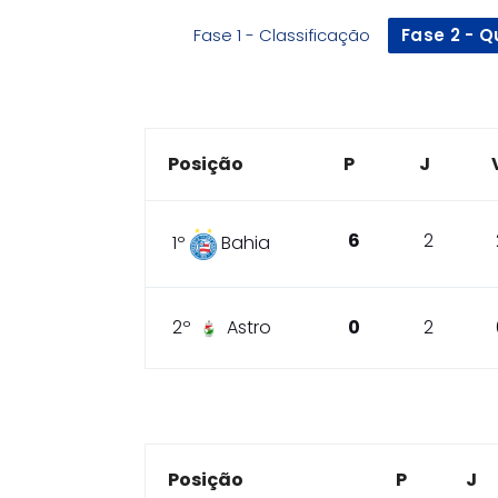
Fase 1 - Classificação
Fase 2 - Q
Posição
P
J
6
2
1º
Bahia
2º
Astro
0
2
Posição
P
J