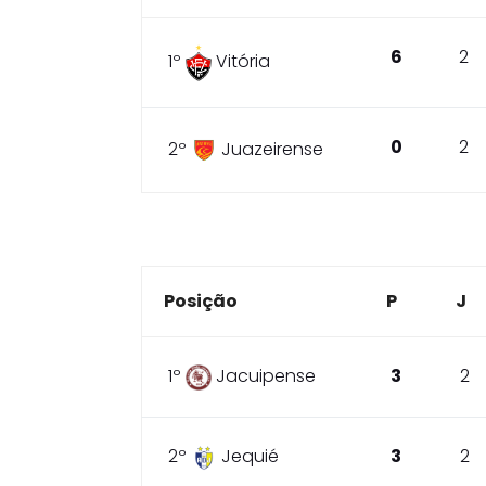
6
2
1º
Vitória
0
2
2º
Juazeirense
Posição
P
J
1º
Jacuipense
3
2
2º
Jequié
3
2