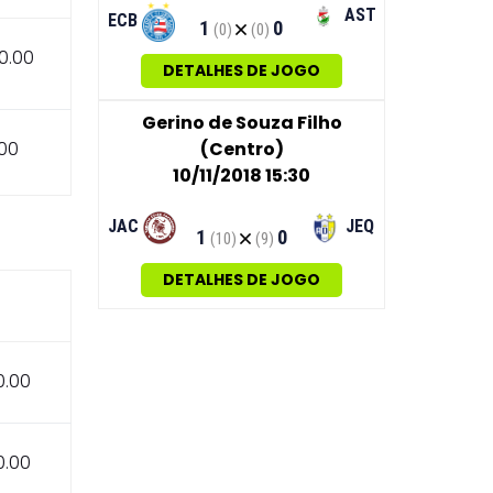
AST
ECB
1
0
(0)
(0)
0.00
DETALHES DE JOGO
Gerino de Souza Filho
(Centro)
.00
10/11/2018 15:30
JAC
JEQ
1
0
(10)
(9)
DETALHES DE JOGO
0.00
0.00