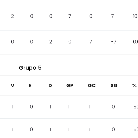
2
0
0
7
0
7
10
0
0
2
0
7
-7
0
Grupo 5
V
E
D
GP
GC
SG
%
1
0
1
1
1
0
5
1
0
1
1
1
0
5