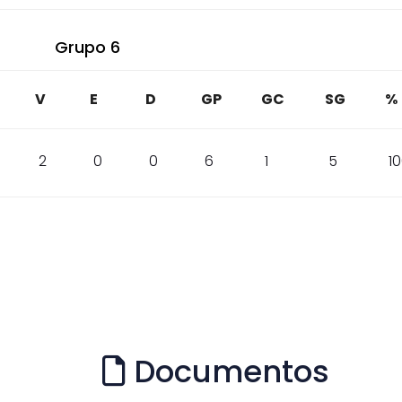
Grupo 6
V
E
D
GP
GC
SG
%
2
0
0
6
1
5
1
Documentos