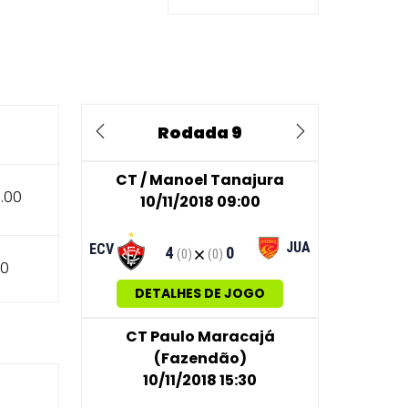
Rodada 9
Previous
Next
CT / Manoel Tanajura
0.00
10/11/2018 09:00
JUA
ECV
4
0
(0)
(0)
00
DETALHES DE JOGO
CT Paulo Maracajá
(Fazendão)
10/11/2018 15:30